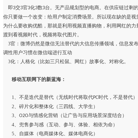
即
交
官
化
数
台。无产品规划型的电商。在供应链过剩
3
3
3
3
3
你只要做一个改变：给用户制定消费场景。所以现在缺的是视
为什么要收购优酷，那就是利用视频直播购物，利用网红的力
渡到看视频时代，视频将取代图片。
3官：微博仍然是微信无法替代的大信息传播领域，信息发布
调性用户习惯在微信端进行互动
3化：人格化（比如三只松鼠、网红）故事化、对称化。
移动互联网下的新蓝海：
1、不是迭代是替代（无线时代将取代
时代，不是替代）
PC
2、碎片化和整体化（三四线、大学生）
3、
与情感化营销（让广告与应用场景深度结合）
O2O
4、兜售参与感（互动、参与、体验、相依为命）
5、自媒体（电商媒体化、媒体电商化）