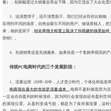
量），创新幅度过大销量反而会下降，因为它违反了大众化需
3、说清楚理子，说不清楚面子。我们已经从性价比购物
应用到不同的场景，自然会吸引不同的用户。做场景植入，把
来，做的是面子，
转化率很大程度上取决了你搭建的场景如何
营销》。
4、先搞销售还是先搞服务。如果你是一个复购率很高的
传统
电商时代的三个发展阶段：
PC
1、流量运营（
年
年，人才货少时代，个体化和批发
03
-10
电商现在最大的负担是流量成本。
电商不盈利都是因为流
一定会在你盈利的时候涨价，因为同行会发现你还有盈利空
的展现位置。从盈利变成亏损，都是为了保持展现量，这时
弃，转向另一个端口，开始切细分人群。出现了以产品细分的