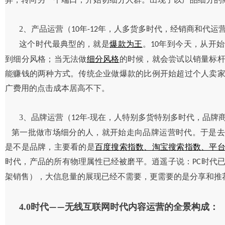
2、产品运营（
年
年，人多货多时代，经销商和代运
10
-12
这个时代最典型的，就是
爆款为王
。
年到今天，从开始
10
到细分风格；当无法做
细分风格
的时候，就会尝试以销量标
能赚钱的两种方式。传统企业做爆款的比例开始超过个人卖
广费用的点击成本居高不下。
3、品牌运营（
年
现在，人特别多货特别多时代，品牌
12
-
第一批做市场细分的人，就开始走向品牌运营时代。于是去
是不是品牌，主要看的是
百度搜索指数、淘宝搜索指数、平
时代，产品的所有物理属性已经被磨平。逍遥子说：
时代
PC
架销售），大信息量的展现已经不需要，更需要的是分享和推
4.0时代
无线互联网时代内容运营的全景构成：
——