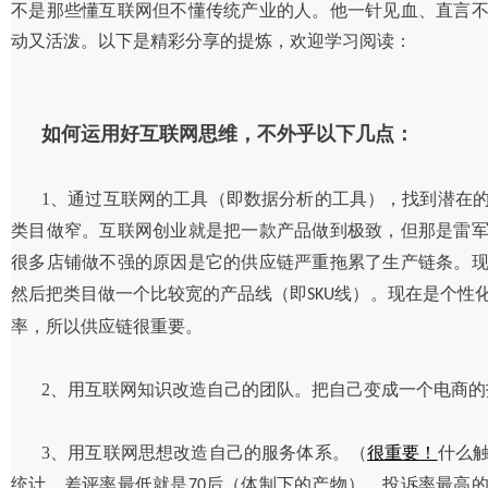
不是那些懂互联网但不懂传统产业的人。他一针见血、直言
动又活泼。以下是精彩分享的提炼，欢迎学习阅读：
如何运用好互联网思维，不外乎以下几点：
1、通过互联网的工具（即数据分析的工具），找到潜在
类目做窄。互联网创业就是把一款产品做到极致，但那是雷
很多店铺做不强的原因是它的供应链严重拖累了生产链条。
然后把类目做一个比较宽的产品线（即
线）。现在是个性
SKU
率，所以供应链很重要。
2、用互联网知识改造自己的团队。把自己变成一个电商
3、用互联网思想改造自己的服务体系。（
很重要！
什么
统计，差评率最低就是
后（体制下的产物），投诉率最高
70