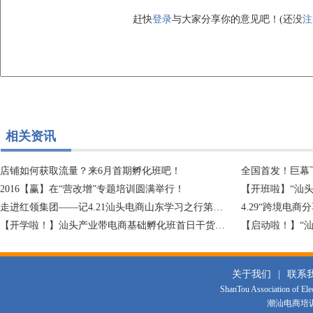
赶快
登录
与大家分享你的意见吧！(还没
注
相关资讯
店铺如何获取流量？来6月首期孵化班吧！
全国首发！巨幕
2016【赢】在“营改增”专题培训圆满举行！
【开班啦】“汕
走进红领集团——记4.21汕头电商山东学习之行第一站~
4.29“跨境电
【开学啦！】汕头产业带电商基础孵化班首日干货新鲜出炉~
关于我们
|
联系
ShanTou Association of El
潮汕电商培