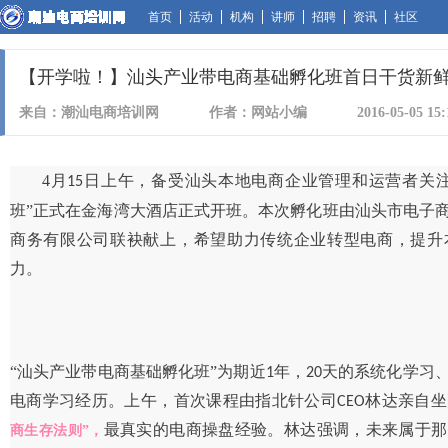
首页
活动
机构
讲师
招聘
资讯
社区
【开学啦！】汕头产业带电商基础孵化班首日干货新鲜
来自：潮汕电商培训网
作者：网站小编
2016-05-05 15:
4月
日上午，备受汕头本地电商企业管理和运营者关注
15
班”正式在金海湾大酒店正式开班。本次孵化班由汕头市电子
商务有限公司联袂献上，希望助力传统企业转型电商，提升
力。
“汕头产业带电商基础孵化班”为期近
年，
天的系统化学习
1
20
电商学习经历。上午，首次课程由指北针公司
林达亲自坐
CEO
最真实的电商操盘经验。林达强调，未来属于那
商生存法则”，