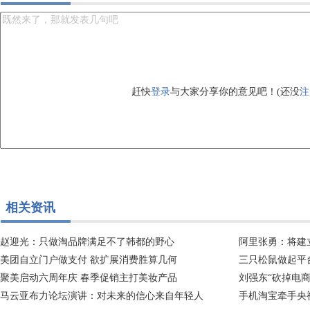
赶快
登录
与大家分享你的意见吧！(还没
注
相关资讯
赵迎光：只做淘品牌满足不了韩都的野心
阿里张勇：将建
美团自立门户做支付 欲扩展消费胜算几何
三只松鼠做起平
聚美启动六周年庆 春季促销主打美妆产品
刘强东“砍掉电
马云亚布力论坛演讲：对未来的信心来自年轻人
手机淘宝牵手央