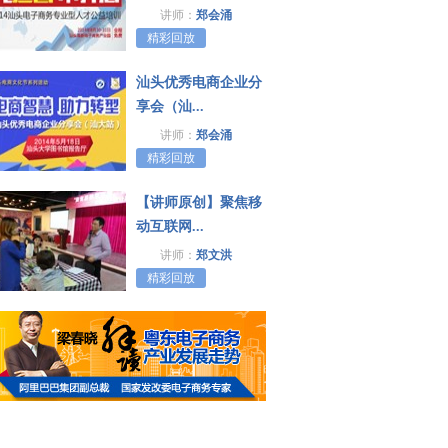
讲师：
郑会涌
精彩回放
汕头优秀电商企业分
享会（汕...
讲师：
郑会涌
精彩回放
【讲师原创】聚焦移
动互联网...
讲师：
郑文洪
精彩回放