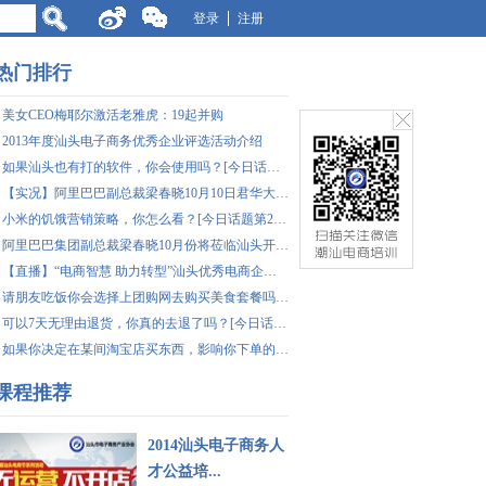
登录
注册
热门排行
美女CEO梅耶尔激活老雅虎：19起并购
2013年度汕头电子商务优秀企业评选活动介绍
如果汕头也有打的软件，你会使用吗？[今日话题006期]
【实况】阿里巴巴副总裁梁春晓10月10日君华大酒店开讲
小米的饥饿营销策略，你怎么看？[今日话题第2期]
阿里巴巴集团副总裁梁春晓10月份将莅临汕头开办大型讲座
【直播】“电商智慧 助力转型”汕头优秀电商企业分享会(汕大站)
请朋友吃饭你会选择上团购网去购买美食套餐吗？[今日话题第1期]
可以7天无理由退货，你真的去退了吗？[今日话题007期]
如果你决定在某间淘宝店买东西，影响你下单的最大因素是什么？[今日话题005期]
课程推荐
2014汕头电子商务人
才公益培...